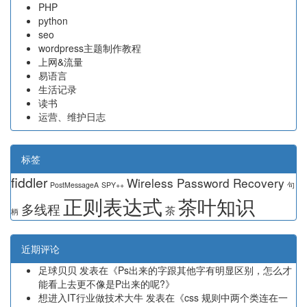
PHP
python
seo
wordpress主题制作教程
上网&流量
易语言
生活记录
读书
运营、维护日志
标签
fiddler
Wireless Password Recovery
PostMessageA
SPY++
句
正则表达式
茶叶知识
多线程
茶
柄
近期评论
足球贝贝
发表在《
Ps出来的字跟其他字有明显区别，怎么才
能看上去更不像是P出来的呢?
》
想进入IT行业做技术大牛
发表在《
css 规则中两个类连在一