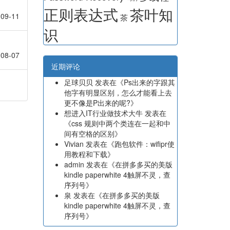
正则表达式
茶叶知
09-11
茶
识
08-07
近期评论
足球贝贝
发表在《
Ps出来的字跟其
他字有明显区别，怎么才能看上去
更不像是P出来的呢?
》
想进入IT行业做技术大牛
发表在
《
css 规则中两个类连在一起和中
间有空格的区别
》
Vivian
发表在《
跑包软件：wifipr使
用教程和下载
》
admin
发表在《
在拼多多买的美版
kindle paperwhite 4触屏不灵，查
序列号
》
泉
发表在《
在拼多多买的美版
kindle paperwhite 4触屏不灵，查
序列号
》