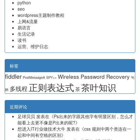
python
seo
wordpress主题制作教程
上网&流量
易语言
生活记录
读书
运营、维护日志
标签
fiddler
Wireless Password Recovery
PostMessageA
SPY++
句
正则表达式
茶叶知识
多线程
茶
柄
近期评论
足球贝贝
发表在《
Ps出来的字跟其他字有明显区别，怎么才
能看上去更不像是P出来的呢?
》
想进入IT行业做技术大牛
发表在《
css 规则中两个类连在一
起和中间有空格的区别
》