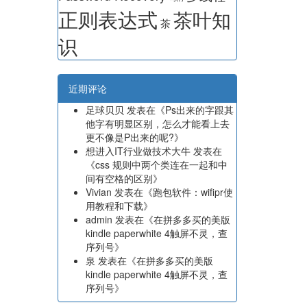
正则表达式
茶叶知
茶
识
近期评论
足球贝贝
发表在《
Ps出来的字跟其
他字有明显区别，怎么才能看上去
更不像是P出来的呢?
》
想进入IT行业做技术大牛
发表在
《
css 规则中两个类连在一起和中
间有空格的区别
》
Vivian
发表在《
跑包软件：wifipr使
用教程和下载
》
admin
发表在《
在拼多多买的美版
kindle paperwhite 4触屏不灵，查
序列号
》
泉
发表在《
在拼多多买的美版
kindle paperwhite 4触屏不灵，查
序列号
》