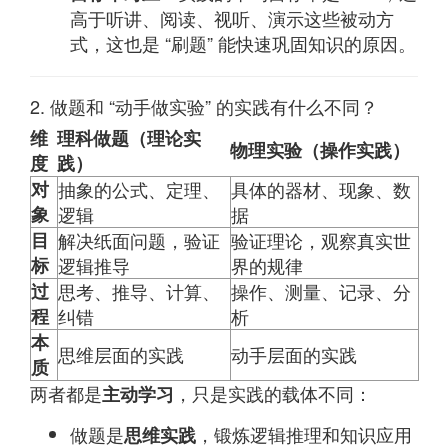
高于听讲、阅读、视听、演示这些被动方
式，这也是 “刷题” 能快速巩固知识的原因。
2. 做题和 “动手做实验” 的实践有什么不同？
维
理科做题（理论实
物理实验（操作实践）
度
践）
对
抽象的公式、定理、
具体的器材、现象、数
象
逻辑
据
目
解决纸面问题，验证
验证理论，观察真实世
标
逻辑推导
界的规律
过
思考、推导、计算、
操作、测量、记录、分
程
纠错
析
本
思维层面的实践
动手层面的实践
质
两者都是
，只是实践的载体不同：
主动学习
做题是
，锻炼逻辑推理和知识应用
思维实践