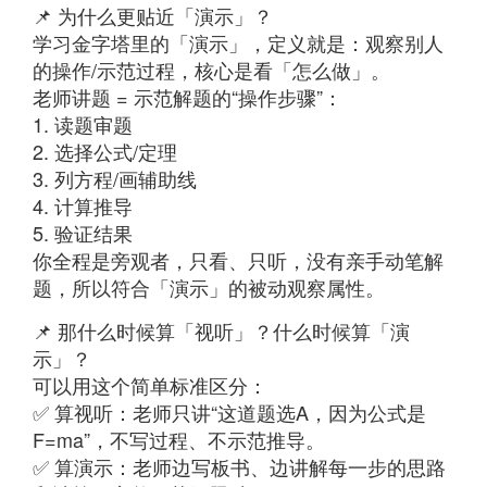
📌 为什么更贴近「演示」？
学习金字塔里的「演示」，定义就是：观察别人
的操作/示范过程，核心是看「怎么做」。
老师讲题 = 示范解题的“操作步骤”：
1. 读题审题
2. 选择公式/定理
3. 列方程/画辅助线
4. 计算推导
5. 验证结果
你全程是旁观者，只看、只听，没有亲手动笔解
题，所以符合「演示」的被动观察属性。
📌 那什么时候算「视听」？什么时候算「演
示」？
可以用这个简单标准区分：
✅ 算视听：老师只讲“这道题选A，因为公式是
F=ma”，不写过程、不示范推导。
✅ 算演示：老师边写板书、边讲解每一步的思路