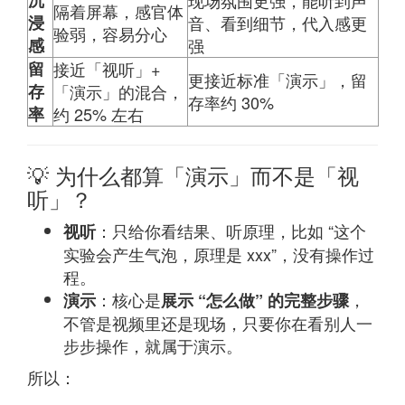
隔着屏幕，感官体
浸
音、看到细节，代入感更
验弱，容易分心
感
强
留
接近「视听」+
更接近标准「演示」，留
存
「演示」的混合，
存率约 30%
率
约 25% 左右
💡 为什么都算「演示」而不是「视
听」？
：只给你看结果、听原理，比如 “这个
视听
实验会产生气泡，原理是 xxx”，没有操作过
程。
：核心是
，
演示
展示 “怎么做” 的完整步骤
不管是视频里还是现场，只要你在看别人一
步步操作，就属于演示。
所以：