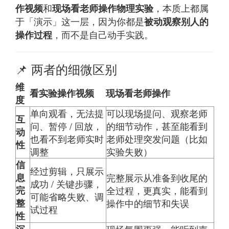
和
，本质上都属
作视频
现场看老师操作物理实验
于「演示」这一层，因为你都是
被动观察别人的
，而不是自己动手实践。
操作过程
📌 两者的细微区别
维
看实验操作视频
现场看老师操作
度
单向观看，无法提
可以现场提问、观察老师
互
问、暂停 / 回放，
的细节动作，甚至能看到
动
也看不到老师实时
老师处理突发问题（比如
性
调整
实验失败）
信
经过剪辑，只展示
息
完整展示从准备到收尾的
成功 / 关键步骤，
完
全过程，更真实，能看到
可能省略失败、调
整
操作中的细节和失误
试过程
性
沉
现场氛围更强，能听到声