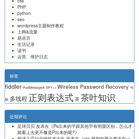
css
PHP
python
seo
wordpress主题制作教程
上网&流量
易语言
生活记录
读书
运营、维护日志
标签
fiddler
Wireless Password Recovery
PostMessageA
SPY++
句
正则表达式
茶叶知识
多线程
茶
柄
近期评论
足球贝贝
发表在《
Ps出来的字跟其他字有明显区别，怎么才
能看上去更不像是P出来的呢?
》
想进入IT行业做技术大牛
发表在《
css 规则中两个类连在一