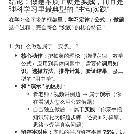
结论：做题本质上就是
，而且是
实践
理科学习里最典型的 “主动实践”
在学习金字塔的框架里，
学习定律 / 公式 → 做题
这个过程，完全符合 “实践” 的核心特征：
1. 为什么做题属于「实践」？
：把抽象的理论（物理定律、数学
核心动作
公式）应用到具体问题中，需要你
调用知
识、选择方法、推导计算、验证结果
，是典
型的 “用中学”。
：
和 “演示” 的区别
看老师 / 视频讲例题 → 属于
（你
演示
在看别人怎么用公式解题）
自己独立做题 → 属于
（你亲手把
实践
知识转化为解题步骤，还要面对算错、
思路卡壳等真实问题）
：实践的平均留存率是
，远
留存率对应
75%