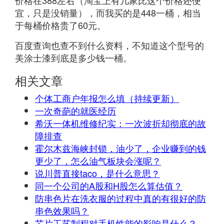
价格在388左右（淘宝上有几家比这个价格还便
宜，只是没销量），而我买的是448一桶，相当
于每桶价格贵了60元。
百度查询也查不到什么资料，不知道这个型号的
美涂士漆到底是多少钱一桶。
相关文章
个体工商户年报怎么填（持续更新）
一次奇葩的就医经历
希沃一体机维修纪实：一次波折却彻底的故
障排查
霍尔木兹海峡封锁，油少了，企业赚到的钱
更少了，怎么油气板块会涨呢？
说川普直接taco，是什么意思？
同一个公司的A股和H股怎么算估值？
防串色片在洗衣服的过程中真的有很好的防
串色效果吗？
芯片工艺制程对手机性能的影响是什么？