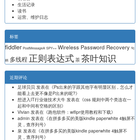
生活记录
读书
运营、维护日志
标签
fiddler
Wireless Password Recovery
PostMessageA
SPY++
句
正则表达式
茶叶知识
多线程
茶
柄
近期评论
足球贝贝
发表在《
Ps出来的字跟其他字有明显区别，怎么才
能看上去更不像是P出来的呢?
》
想进入IT行业做技术大牛
发表在《
css 规则中两个类连在一
起和中间有空格的区别
》
Vivian
发表在《
跑包软件：wifipr使用教程和下载
》
admin
发表在《
在拼多多买的美版kindle paperwhite 4触屏不
灵，查序列号
》
泉
发表在《
在拼多多买的美版kindle paperwhite 4触屏不
灵，查序列号
》